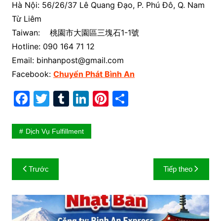
Hà Nội: 56/26/37 Lê Quang Đạo, P. Phú Đô, Q. Nam
Từ Liêm
Taiwan: 桃園市大園區三塊石1-1號
Hotline:
090 164 71 12
Email: binhanpost@gmail.com
Facebook:
Chuyển Phát Bình An
F
T
T
Li
Pi
S
a
w
u
n
nt
h
c
itt
m
k
er
ar
Dịch Vụ Fulfillment
e
er
bl
e
e
e
b
r
dI
st
Điều
Trước
Tiếp theo
o
n
hướng
o
bài
k
viết