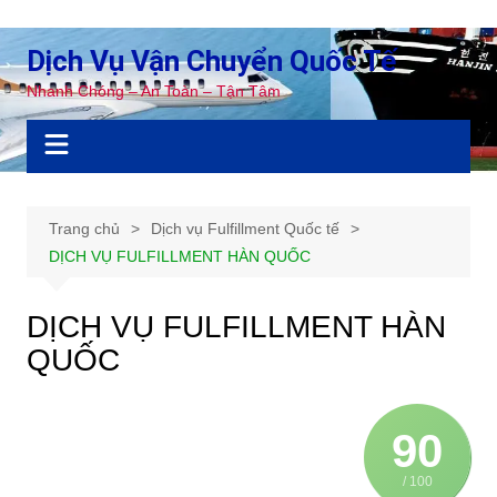
Chuyển
đến
Dịch Vụ Vận Chuyển Quốc Tế
phần
Nhanh Chóng – An Toàn – Tận Tâm
nội
dung
Trang chủ
Dịch vụ Fulfillment Quốc tế
DỊCH VỤ FULFILLMENT HÀN QUỐC
DỊCH VỤ FULFILLMENT HÀN
QUỐC
90
/ 100