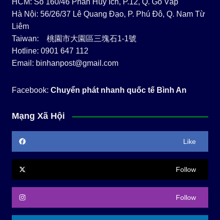
HCM: Số 160/46 Phan Huy Ích, P.12, Q. Gò Vấp
Hà Nội: 56/26/37 Lê Quang Đạo, P. Phú Đô, Q. Nam Từ
Liêm
Taiwan: 桃園市大園區三塊石1-1號
Hotline: 0901 647 112
Email: binhanpost@gmail.com
Facebook:
Chuyển phát nhanh quốc tế Bình An
Mạng Xã Hội
Like
Follow
Follow