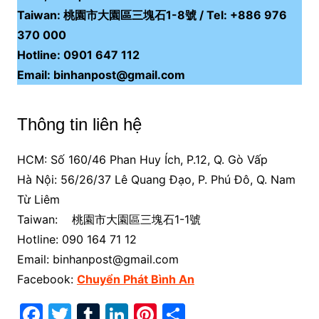
Taiwan: 桃園市大園區三塊石1-8號 / Tel: +886 976
370 000
Hotline: 0901 647 112
Email: binhanpost@gmail.com
Thông tin liên hệ
HCM: Số 160/46 Phan Huy Ích, P.12, Q. Gò Vấp
Hà Nội: 56/26/37 Lê Quang Đạo, P. Phú Đô, Q. Nam
Từ Liêm
Taiwan: 桃園市大園區三塊石1-1號
Hotline:
090 164 71 12
Email: binhanpost@gmail.com
Facebook:
Chuyển Phát Bình An
F
T
T
Li
Pi
S