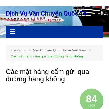
Chuyển
đến
Dịch Vụ Vận Chuyển Quốc Tế
phần
Nhanh Chóng – An Toàn – Tận Tâm
nội
dung
Trang chủ
Vận Chuyển Quốc Tế về Việt Nam
Các mặt hàng cấm gửi qua đường hàng không
Các mặt hàng cấm gửi qua
đường hàng không
84
/ 100