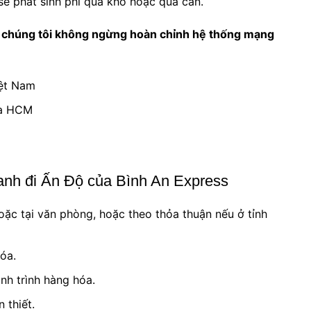
ẽ phát sinh phí quá khổ hoặc quá cân.
 chúng tôi không ngừng hoàn chỉnh hệ thống mạng
iệt Nam
và HCM
anh đi Ấn Độ của Bình An Express
ặc tại văn phòng, hoặc theo thỏa thuận nếu ở tỉnh
óa.
nh trình hàng hóa.
 thiết.