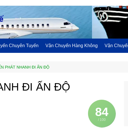
ế
yển Chuyên Tuyến
Vận Chuyển Hàng Không
Vận Chuyển
N PHÁT NHANH ĐI ẤN ĐỘ
NH ĐI ẤN ĐỘ
84
/ 100