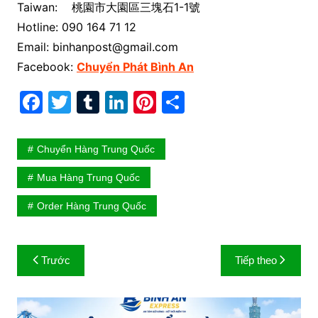
Taiwan: 桃園市大園區三塊石1-1號
Hotline:
090 164 71 12
Email: binhanpost@gmail.com
Facebook:
Chuyển Phát Bình An
F
T
T
Li
Pi
S
a
w
u
n
nt
h
c
itt
m
k
er
ar
Chuyển Hàng Trung Quốc
e
er
bl
e
e
e
Mua Hàng Trung Quốc
b
r
dI
st
Order Hàng Trung Quốc
o
n
o
Điều
k
Trước
Tiếp theo
hướng
bài