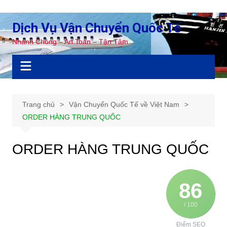
Chuyển
đến
Dịch Vụ Vận Chuyển Quốc Tế
phần
Nhanh Chóng – An Toàn – Tận Tâm
nội
dung
Trang chủ
Vận Chuyển Quốc Tế về Việt Nam
ORDER HÀNG TRUNG QUỐC
ORDER HÀNG TRUNG QUỐC
86
/ 100
Điểm SEO